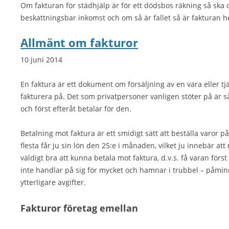
Om fakturan för städhjälp är för ett dödsbos räkning så ska 
beskattningsbar inkomst och om så är fallet så är fakturan he
Allmänt om fakturor
10 juni 2014
En faktura är ett dokument om försäljning av en vara eller tjän
fakturera på. Det som privatpersoner vanligen stöter på är s
och först efteråt betalar för den.
Betalning mot faktura är ett smidigt sätt att beställa varor p
flesta får ju sin lön den 25:e i månaden, vilket ju innebär att
väldigt bra att kunna betala mot faktura, d.v.s. få varan förs
inte handlar på sig för mycket och hamnar i trubbel – påminn
ytterligare avgifter.
Fakturor företag emellan