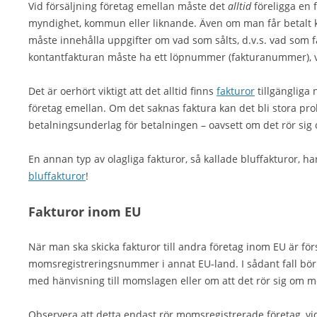
Vid försäljning företag emellan måste det
alltid
föreligga en f
myndighet, kommun eller liknande. Även om man får betalt ko
måste innehålla uppgifter om vad som sålts, d.v.s. vad som 
kontantfakturan måste ha ett löpnummer (fakturanummer), v
Det är oerhört viktigt att det alltid finns
fakturor
tillgängliga n
företag emellan. Om det saknas faktura kan det bli stora pro
betalningsunderlag för betalningen – oavsett om det rör si
En annan typ av olagliga fakturor, så kallade bluffakturor, har 
bluffakturor
!
Fakturor inom EU
När man ska skicka fakturor till andra företag inom EU är förs
momsregistreringsnummer i annat EU-land. I sådant fall bör
med hänvisning till momslagen eller om att det rör sig om m
Observera att detta endast rör momsregistrerade företag, vid f